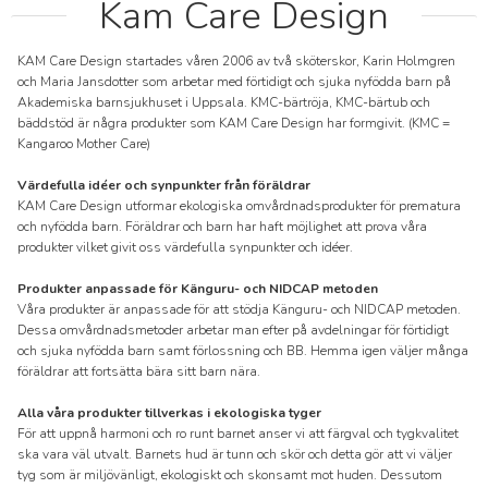
Kam Care Design
KAM Care Design startades våren 2006 av två sköterskor, Karin Holmgren
och Maria Jansdotter som arbetar med förtidigt och sjuka nyfödda barn på
Akademiska barnsjukhuset i Uppsala. KMC-bärtröja, KMC-bärtub och
bäddstöd är några produkter som KAM Care Design har formgivit. (KMC =
Kangaroo Mother Care)
Värdefulla idéer och synpunkter från föräldrar
KAM Care Design utformar ekologiska omvårdnadsprodukter för prematura
och nyfödda barn. Föräldrar och barn har haft möjlighet att prova våra
produkter vilket givit oss värdefulla synpunkter och idéer.
Produkter anpassade för Känguru- och NIDCAP metoden
Våra produkter är anpassade för att stödja Känguru- och NIDCAP metoden.
Dessa omvårdnadsmetoder arbetar man efter på avdelningar för förtidigt
och sjuka nyfödda barn samt förlossning och BB. Hemma igen väljer många
föräldrar att fortsätta bära sitt barn nära.
Alla våra produkter tillverkas i ekologiska tyger
För att uppnå harmoni och ro runt barnet anser vi att färgval och tygkvalitet
ska vara väl utvalt. Barnets hud är tunn och skör och detta gör att vi väljer
tyg som är miljövänligt, ekologiskt och skonsamt mot huden. Dessutom