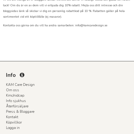
tack! Om du är en av dem vill vi erbjuda dig 10% rabatt. Mejla oss ditt intresse och din
bloggsidas länk så skickar vi dig en personlig rabattkod på 10 %. Rabatten gäller på hela
sortimentet vid ett köptillfälle (ej reavaror).
Kontakta oss gärna om du vill ha andra samarbeten: info@kamcaredesign.se
Info
KAM Care Design
Om oss
Kmc/nidcap
Info sjukhus
Återförsäljare
Press & Bloggare
Kontakt
Köpvillkor
Logga in