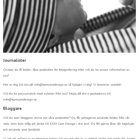
Journalister
Önskar du få bilder, låna produkter för fotografering eller vill du ha annan information av
oss?
Hör av dig till oss på info@kamcaredesign.se så hjälper vi dig! Vi levererar snabbt!
Vill du ha pressutskick med nyheter från oss? Mejla då din e-postadress till
info@kamcaredesign.se
Bloggare
Vill du som bloggare skriva om våra produkter? Du får jättegärna använda bilder från vår
sida, men kom ihåg att länka till KAM Care Design i din text. Du får gärna låna vår logotype
och använda som länkbild.
Vi vet att många av er bloggare länkar till oss och det är vi väldigt stolta och glada för, tusen