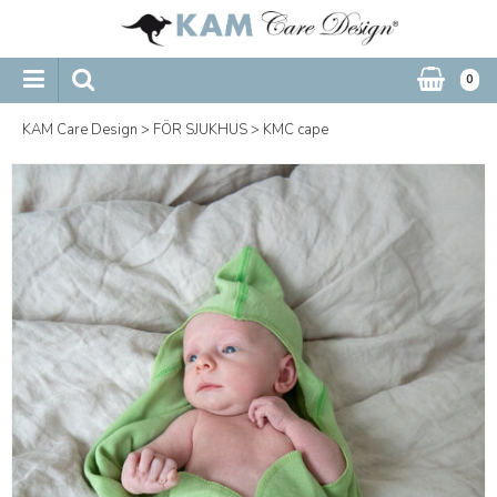
0
KAM Care Design
>
FÖR SJUKHUS
>
KMC cape