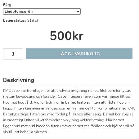
Färg
Lagerstatus:
218 st
500
kr
LÄGG I VARUKORG
Beskrivning
KMC capen är framtagen för att undvika avkylning när ett litet barn förflyttas
mellan kuvös/säng och förälder. Capen fungerar även som värmande filt vid
hud mot hudvård. Vid förflyttning får barnet hjälp av filten att hålla ihop sin
kropp. Filten kan även användas som en värmande filt i kombination med KMC
bärtub/bärtröja. Filten tas med fördel på i kuvös eller säng. Barnet bör svepas
in ordentligt i filten vilket förhindrar avkylning vid förflyttning. När barnet
ligger hud mot hud breddas filten ut över barnet och förälder, och hjälper på så
vis till att behålla värmen.